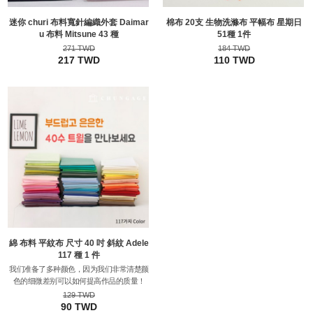
迷你 churi 布料寬針編織外套 Daimar
棉布 20支 生物洗滌布 平幅布 星期日
u 布料 Mitsune 43 種
51種 1件
271 TWD
184 TWD
217 TWD
110 TWD
綿 布料 平紋布 尺寸 40 吋 斜紋 Adele
117 種 1 件
我们准备了多种颜色，因为我们非常清楚颜
色的细微差别可以如何提高作品的质量！
129 TWD
90 TWD