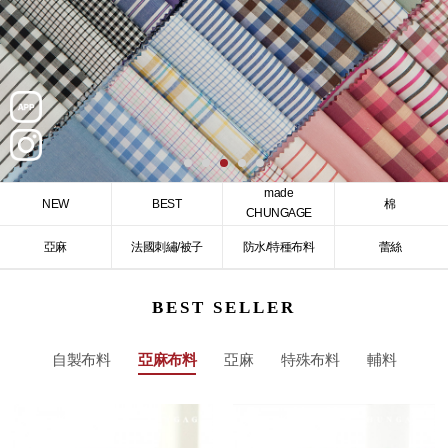
made
NEW
BEST
棉
CHUNGAGE
亞麻
法國刺繡/被子
防水/特種布料
蕾絲
BEST SELLER
自製布料
亞麻布料
亞麻
特殊布料
輔料