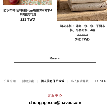
防水布料花卉圖案花朵層壓防水布料T
PU陽光花園
221 TWD
繡花布料： 外套、水、水、平面布
料、外套布料、4種
391 TWD
342 TWD
More ▼
公司介紹
|
購物指南
|
個人信息保戶政策
|
私人保護條款
|
PC VER
客服中心
chungageseo@naver.com