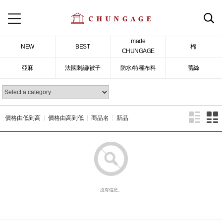
made
NEW
BEST
棉
CHUNGAGE
亞麻
法國刺繡/被子
防水/特種布料
蕾絲
價格由低到高
價格由高到低
商品名
新品
沒有信息。