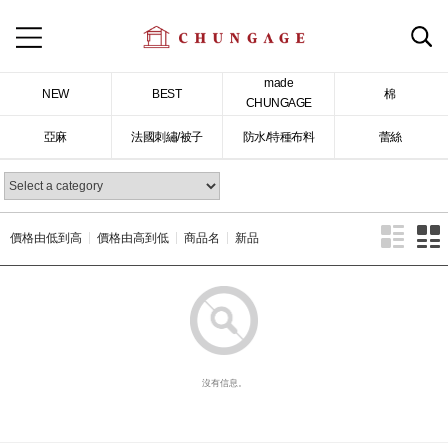
made
NEW
BEST
棉
CHUNGAGE
亞麻
法國刺繡/被子
防水/特種布料
蕾絲
價格由低到高
價格由高到低
商品名
新品
沒有信息。