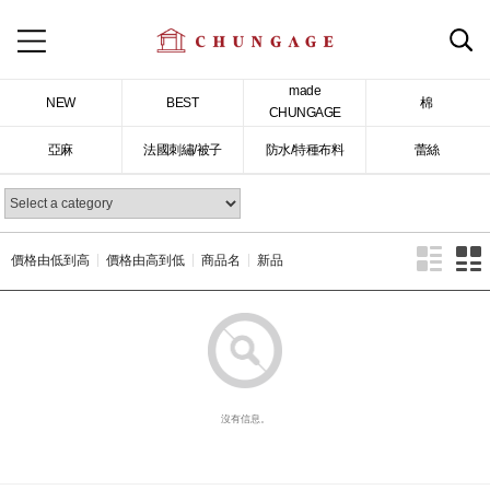
made
NEW
BEST
棉
CHUNGAGE
亞麻
法國刺繡/被子
防水/特種布料
蕾絲
價格由低到高
價格由高到低
商品名
新品
沒有信息。