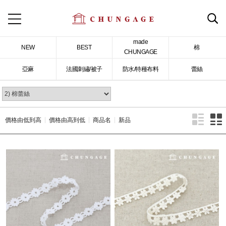
made
NEW
BEST
棉
CHUNGAGE
亞麻
法國刺繡/被子
防水/特種布料
蕾絲
價格由低到高
價格由高到低
商品名
新品