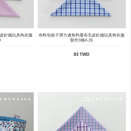
皮針織玩具狗衣服
布料包格子彈力邊角料廢布毛皮針織玩具狗衣服
9
製作3種A 26
83 TWD