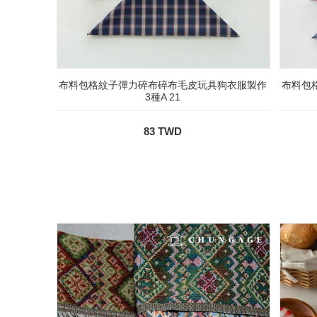
布料包格紋子彈力碎布碎布毛皮玩具狗衣服製作
布料包
3種A 21
83 TWD