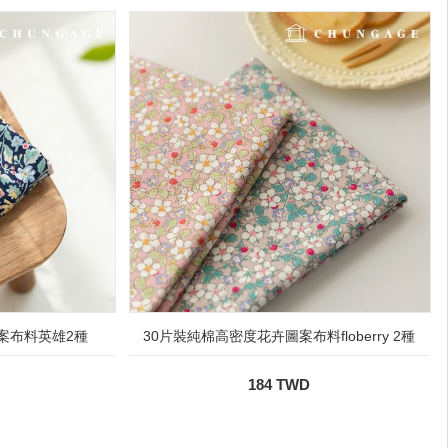
案布料英雄2種
30片裝純棉高密度花卉圖案布料floberry 2種
184 TWD