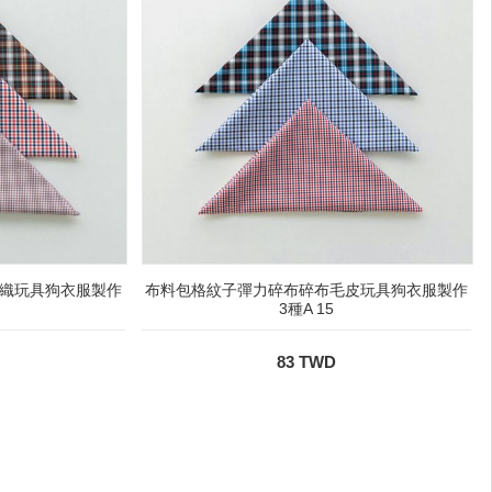
織玩具狗衣服製作
布料包格紋子彈力碎布碎布毛皮玩具狗衣服製作
3種A 15
83 TWD