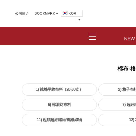
公司簡介
BOOKMARK +
KOR
NEW
棉布-
1) 純棉平紋布料（20-30支）
2) 格子布
6) 棉混紡布料
7) 超
11) 起絨超細纖維/纖維織物
12)