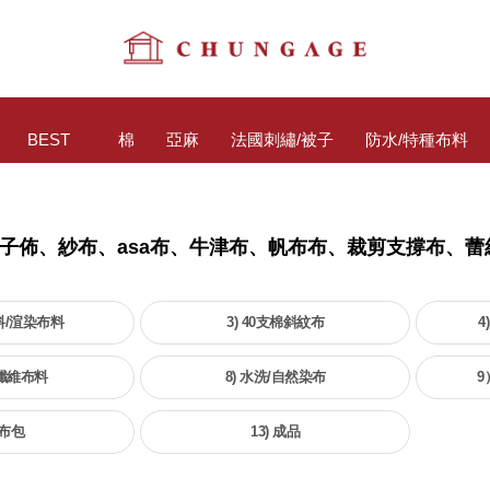
BEST
棉
亞麻
法國刺繡/被子
防水/特種布料
格子佈、紗布、asa布、牛津布、帆布布、裁剪支撐布、
料/渲染布料
3) 40支棉斜紋布
4
細纖維布料
8) 水洗/自然染布
9
 布包
13) 成品