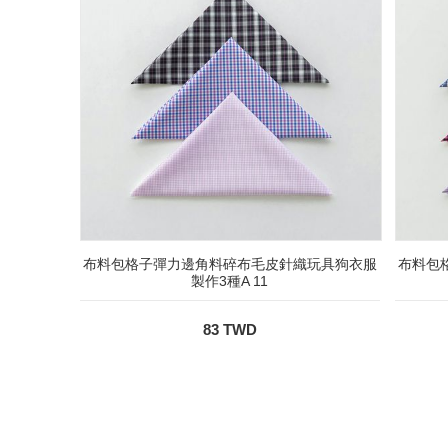
布料包格子彈力邊角料碎布毛皮針織玩具狗衣服
布料包
製作3種A 11
83 TWD