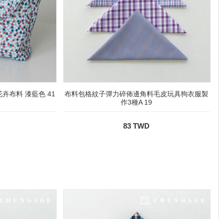
花卉布料 漆藍色 41
布料包格紋子彈力碎佈邊角料毛皮玩具狗衣服製
作3種A 19
83 TWD