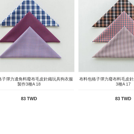
格子彈力邊角料廢布毛皮針織玩具狗衣服
布料包格子彈力廢布料毛皮針
製作3種A 18
3種A 17
83 TWD
83 TWD