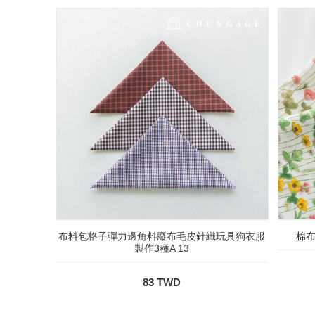
布料包格子彈力邊角料廢布毛皮針織玩具狗衣服
棉布
製作3種A 13
83 TWD