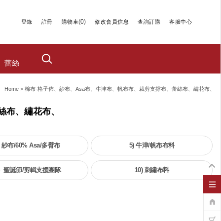
(
0
)
登錄
註冊
購物車
修改會員信息
查詢訂購
客服中心
蕾絲
Home
>
棉布-格子佈、紗布、asa布、牛津布、帆布布、裁剪支撐布、蕾絲布、繡花布、
蕾絲布、繡花布、
) 紗布/60% Asa/多臂布
5) 牛津/帆布布料
）聖誕節/剪輯支援團隊
10) 刺繡布料