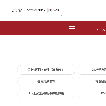
公司簡介
BOOKMARK +
KOR
NEW
1) 純棉平紋布料（20-30支）
2) 格子布
6) 棉混紡布料
7) 超
11) 起絨超細纖維/纖維織物
12)