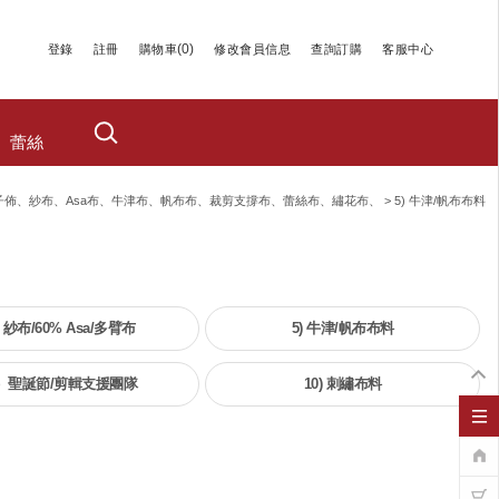
(
0
)
登錄
註冊
購物車
修改會員信息
查詢訂購
客服中心
蕾絲
子佈、紗布、asa布、牛津布、帆布布、裁剪支撐布、蕾絲布、繡花布、
>
5) 牛津/帆布布料
) 紗布/60% Asa/多臂布
5) 牛津/帆布布料
）聖誕節/剪輯支援團隊
10) 刺繡布料