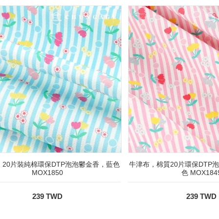
20片裝純棉環保DTP泡泡鬱金香，藍色
牛津布，棉質20片環保DTP
MOX1850
色 MOX184
239 TWD
239 TWD