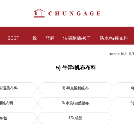
BEST
棉
亞麻
法國刺繡/被子
防水/特種布料
Home
>
棉布-格
5) 牛津/帆布布料
料/渲染布料
3) 40支棉斜紋布
4
細纖維布料
8) 水洗/自然染布
9
 布包
13) 成品