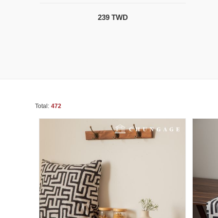
239 TWD
Total:
472