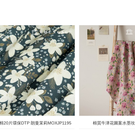
20片環保DTP 朗曼茉莉MOXJP1195
棉質牛津花圖案水墨玫