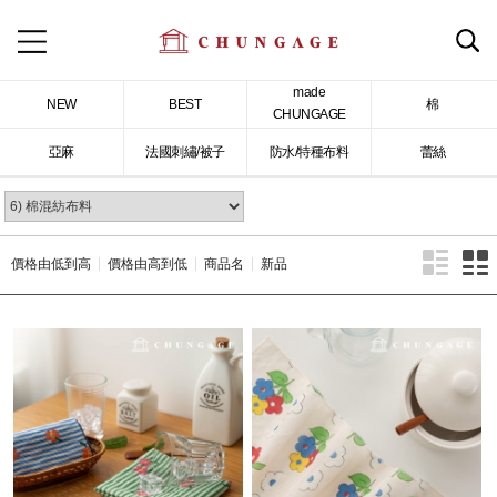
made
NEW
BEST
棉
CHUNGAGE
亞麻
法國刺繡/被子
防水/特種布料
蕾絲
價格由低到高
價格由高到低
商品名
新品