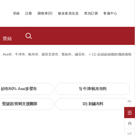
(
0
)
登錄
註冊
購物車
修改會員信息
查詢訂購
客服中心
蕾絲
、asa布、牛津布、帆布布、裁剪支撐布、蕾絲布、繡花布、
>
11) 起絨超細纖維/纖維織物
) 紗布/60% Asa/多臂布
5) 牛津/帆布布料
）聖誕節/剪輯支援團隊
10) 刺繡布料