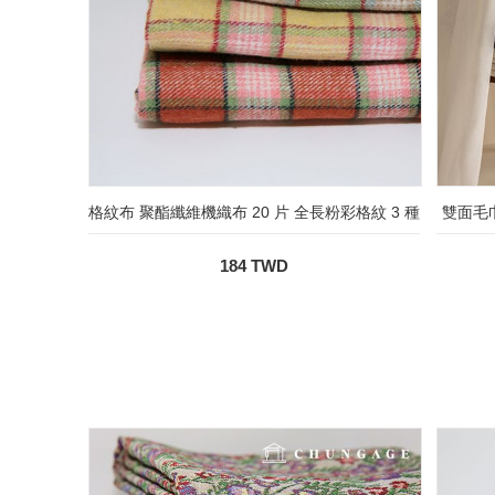
格紋布 聚酯纖維機織布 20 片 全長粉彩格紋 3 種
雙面毛
184 TWD