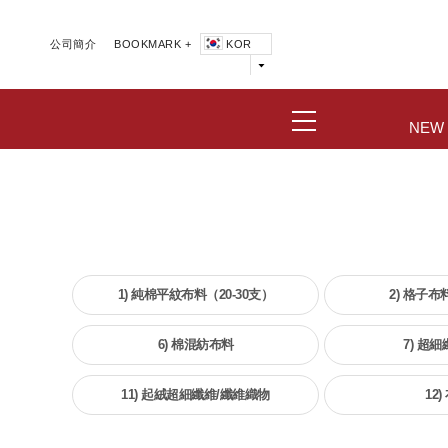
公司簡介
BOOKMARK +
KOR
NEW
1) 純棉平紋布料（20-30支）
2) 格子布
6) 棉混紡布料
7) 超
11) 起絨超細纖維/纖維織物
12)