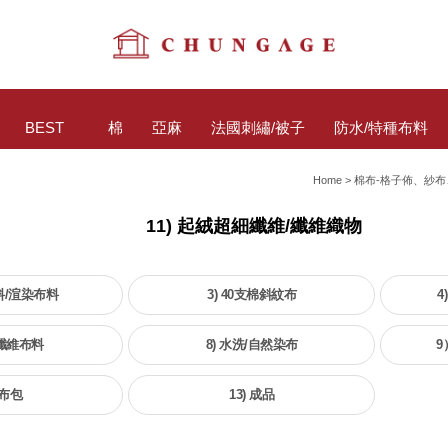
BEST
棉
亞麻
法國刺繡/被子
防水/特種布料
Home
>
棉布-格子佈、紗布
11) 起絨超細纖維/纖維織物
料/渲染布料
3) 40支棉斜紋布
4
細纖維布料
8) 水洗/自然染布
9
 布包
13) 成品