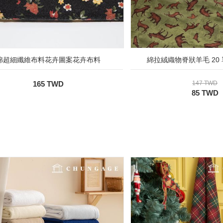
綿超細纖維布料花卉圖案花卉布料
綿拉絨織物脊狀羊毛 20
165 TWD
147 TWD
85 TWD