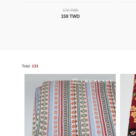
172 TWD
159 TWD
Total:
133