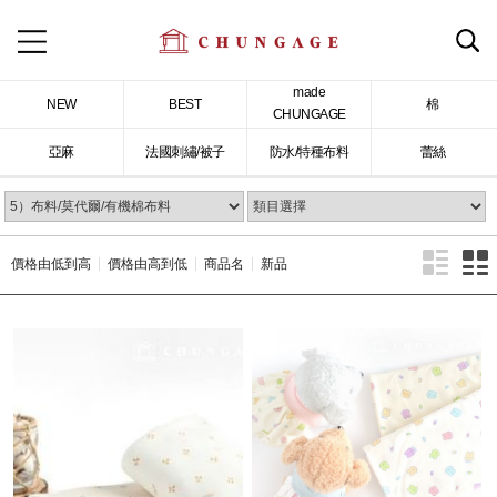
made
NEW
BEST
棉
CHUNGAGE
亞麻
法國刺繡/被子
防水/特種布料
蕾絲
價格由低到高
價格由高到低
商品名
新品