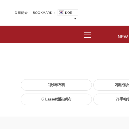
公司簡介
BOOKMARK +
KOR
NEW
1]紗布布料
2]泡泡
6] Lassel/爛花網布
7] 手帕