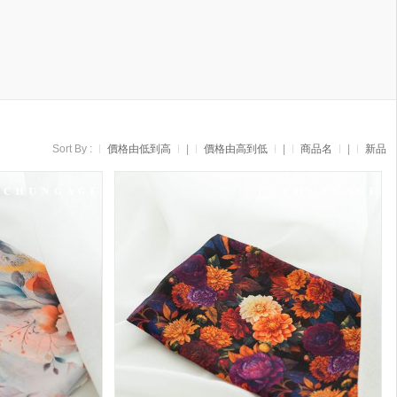
Sort By :
價格由低到高
|
價格由高到低
|
商品名
|
新品