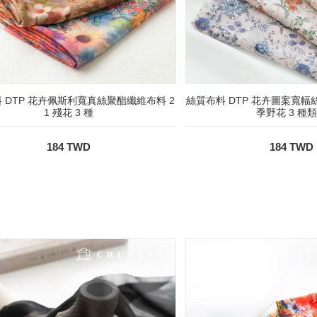
 DTP 花卉佩斯利寬真絲聚酯纖維布料 2
絲質布料 DTP 花卉圖案寬幅絲
1 殘花 3 種
季野花 3 種
184 TWD
184 TWD