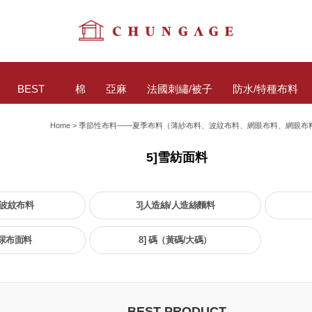
BEST
棉
亞麻
法國刺繡/被子
防水/特種布料
Home
>
季節性布料——夏季布料（薄紗布料、波紋布料、網眼布料、網眼布
5]雪紡面料
紗波紋布料
3]人造絲/人造絲麵料
/尿布面料
8] 碼（黃碼/大碼）
BEST PRODUCT