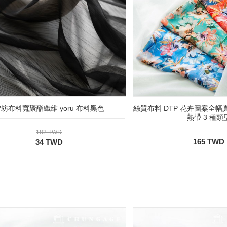
紡布料寬聚酯纖維 yoru 布料黑色
絲質布料 DTP 花卉圖案全幅真
熱帶 3 種類
182 TWD
165 TWD
34 TWD