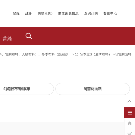
(
0
)
登錄
註冊
購物車
修改會員信息
查詢訂購
客服中心
蕾絲
料、雪紡布料、人絲布料）、冬季布料（超細紗）
>
1）S/季度S（夏季布料）
>
5]雪紡面料
4]網眼布/網眼布
5]雪紡面料