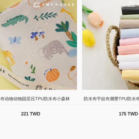
布动物动物园层压TPU防水布小森林
防水布平紋布層壓TPU防水
221 TWD
175 TWD