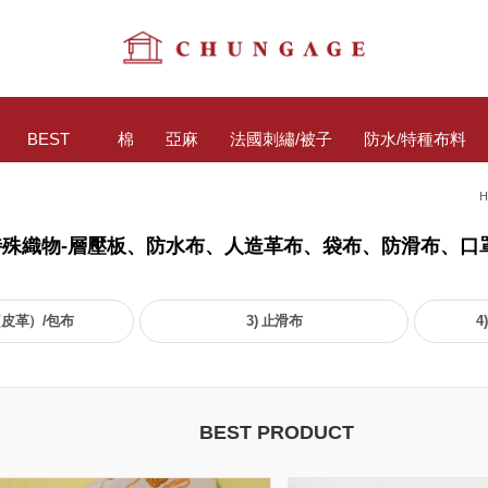
BEST
棉
亞麻
法國刺繡/被子
防水/特種布料
H
特殊織物-層壓板、防水布、人造革布、袋布、防滑布、口
皮革）/包布
3) 止滑布
4
BEST PRODUCT