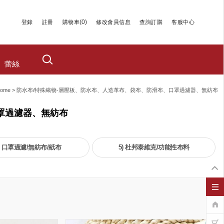
(
0
)
登錄
註冊
購物車
修改會員信息
查詢訂購
客服中心
蕾絲
ome
>
防水布/特殊織物-層壓板、防水布、人造革布、袋布、防滑布、口罩過濾器、無紡布
罩過濾器、無紡布
) 口罩過濾/無紡布/紙布
5) 杜邦泰維克/功能性布料