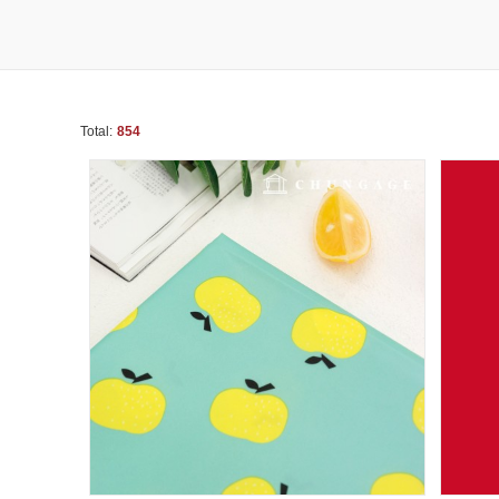
Total:
854