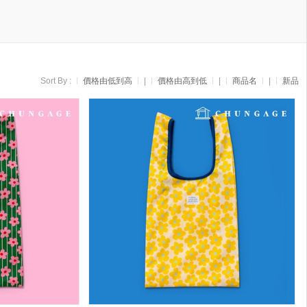
Sort By :
價格由低到高
|
價格由高到低
|
商品名
|
新品