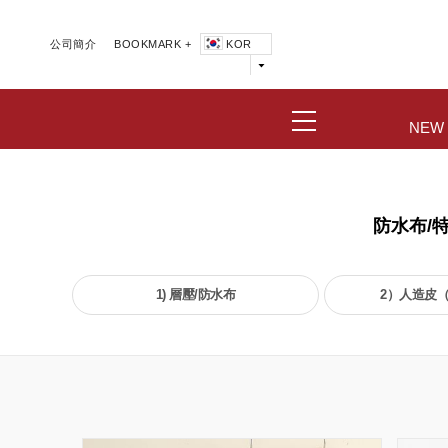
公司簡介
BOOKMARK +
KOR
NEW
防水布/
1) 層壓/防水布
2）人造皮（