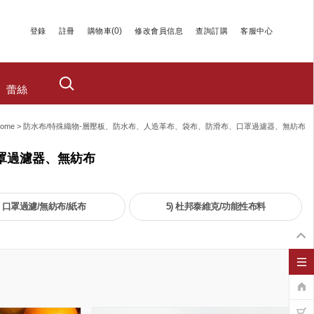
(
0
)
登錄
註冊
購物車
修改會員信息
查詢訂購
客服中心
蕾絲
ome
>
防水布/特殊織物-層壓板、防水布、人造革布、袋布、防滑布、口罩過濾器、無紡布
罩過濾器、無紡布
) 口罩過濾/無紡布/紙布
5) 杜邦泰維克/功能性布料