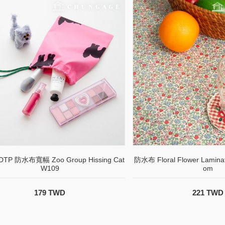
TP 防水布寬幅 Zoo Group Hissing Cat
防水布 Floral Flower Lamin
W109
om
179 TWD
221 TWD