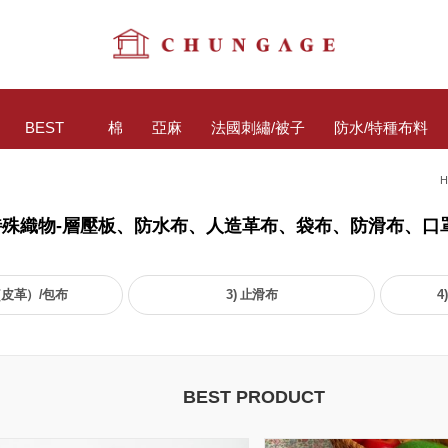
BEST
棉
亞麻
法國刺繡/被子
防水/特種布料
H
特殊織物-層壓板、防水布、人造革布、袋布、防滑布、口
皮革）/包布
3) 止滑布
4
BEST PRODUCT