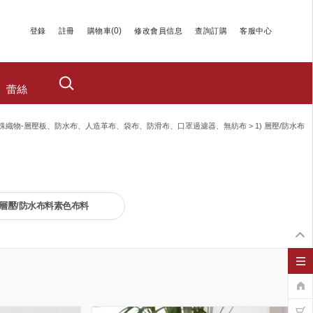
(
0
)
登錄
註冊
購物車
修改會員信息
查詢訂購
客服中心
蕾絲
特殊織物-層壓板、防水布、人造革布、袋布、防滑布、口罩過濾器、無紡布
>
1) 層壓/防水布
] 層壓/防水布料素色布料