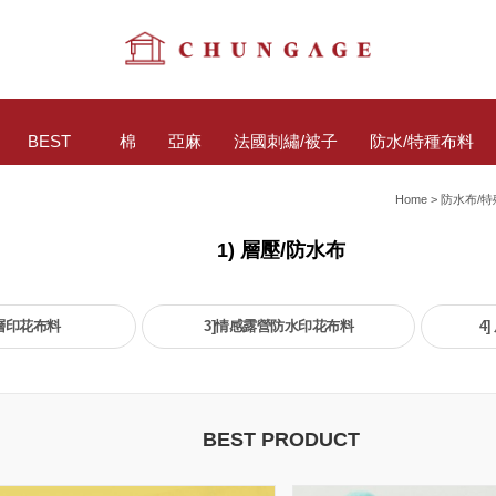
BEST
棉
亞麻
法國刺繡/被子
防水/特種布料
Home
>
防水布/
1) 層壓/防水布
層印花布料
3]情感露營防水印花布料
4
BEST PRODUCT