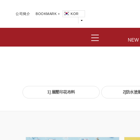
公司簡介
BOOKMARK +
KOR
NEW
1] 層壓印花布料
2]防水塗