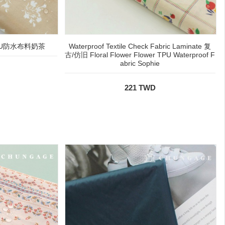
U防水布料奶茶
Waterproof Textile Check Fabric Laminate 复
古/仿旧 Floral Flower Flower TPU Waterproof F
abric Sophie
221 TWD