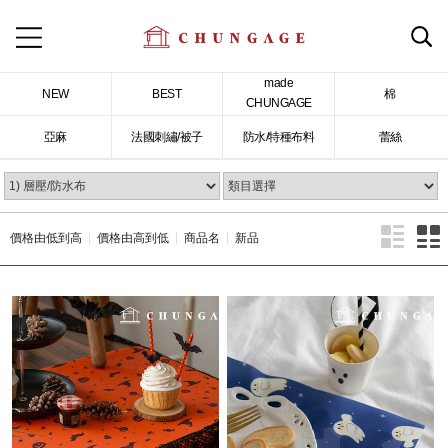
made
NEW
BEST
棉
CHUNGAGE
亞麻
法國刺繡/被子
防水/特種布料
蕾絲
價格由低到高
價格由高到低
商品名
新品