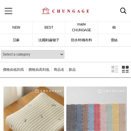
made
NEW
BEST
棉
CHUNGAGE
亞麻
法國刺繡/被子
防水/特種布料
蕾絲
價格由低到高
價格由高到低
商品名
新品