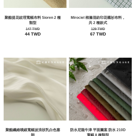
聚酯提花紋理寬幅布料 Sioren 2 種
Mirociel 棉滌混紡印花襯衫布料，
類型
共 2 種款式
147 TWD
129 TWD
44 TWD
67 TWD
聚酯纖維噴緞寬幅波浪狀乳白色塞
防水尼龍牛津 平面圖案 防水 210D
朗
寬幅 8 種類型