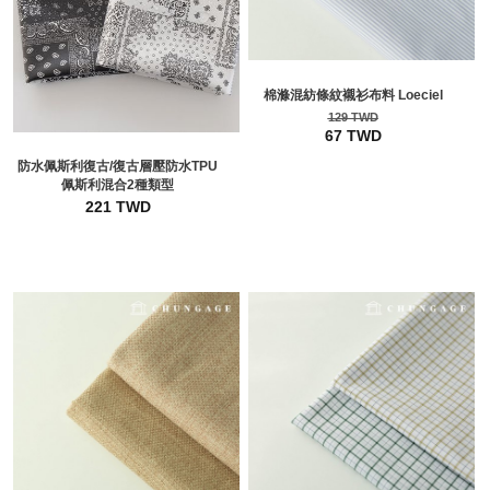
棉滌混紡條紋襯衫布料 Loeciel
129 TWD
67 TWD
防水佩斯利復古/復古層壓防水TPU
佩斯利混合2種類型
221 TWD