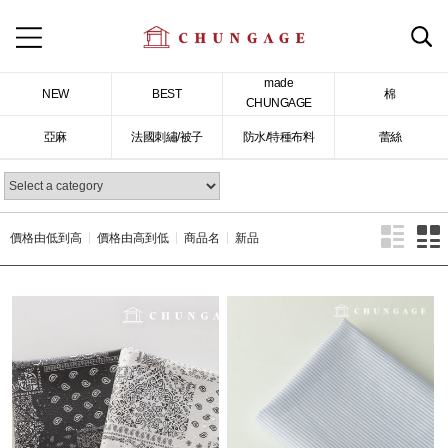
made
NEW
BEST
棉
CHUNGAGE
亞麻
法國刺繡/被子
防水/特種布料
蕾絲
價格由低到高
價格由高到低
商品名
新品