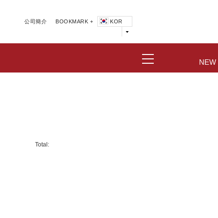
公司簡介
BOOKMARK +
KOR
NEW
Total: