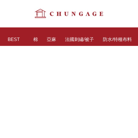
BEST
棉
亞麻
法國刺繡/被子
防水/特種布料