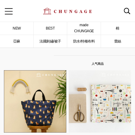
made
NEW
BEST
棉
CHUNGAGE
亞麻
法國刺繡/被子
防水/特種布料
蕾絲
人气商品