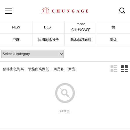
made
NEW
BEST
棉
CHUNGAGE
亞麻
法國刺繡/被子
防水/特種布料
蕾絲
價格由低到高
價格由高到低
商品名
新品
沒有信息。