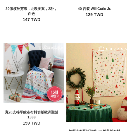
30张横纹剪纸，北欧图案，2种，
40 西装 Will Cutie Jr.
白色
129 TWD
147 TWD
寬20支棉平紋布布料切紙歐洲聖誕
1388
159 TWD