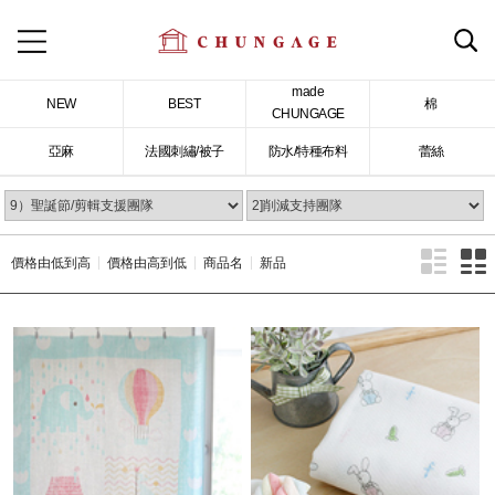
made
NEW
BEST
棉
CHUNGAGE
亞麻
法國刺繡/被子
防水/特種布料
蕾絲
價格由低到高
價格由高到低
商品名
新品