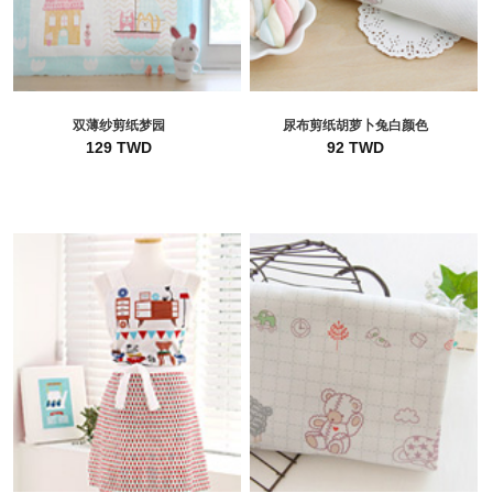
双薄纱剪纸梦园
尿布剪纸胡萝卜兔白颜色
129 TWD
92 TWD