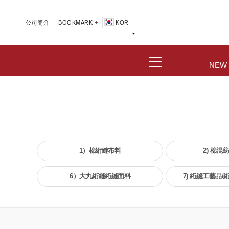
公司簡介
BOOKMARK +
KOR
NEW
1）棉絎縫布料
2) 棉混
6）大丸絎縫絎縫面料
7) 絎縫工藝品