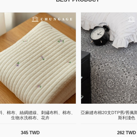
料、棉布、絲綢縫線、刺繡布料、棉布、
亞麻縫布棉20支DTP舊/舊
生物水洗棉布、花卉
斯利淺色
345 TWD
262 TWD