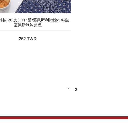
棉 20 支 DTP 舊/舊佩斯利絎縫布料皇
室佩斯利深藍色
262 TWD
1
2