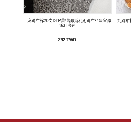
亞麻縫布棉20支DTP舊/舊佩斯利絎縫布料皇室佩
氈縫布料
斯利淺色
262 TWD