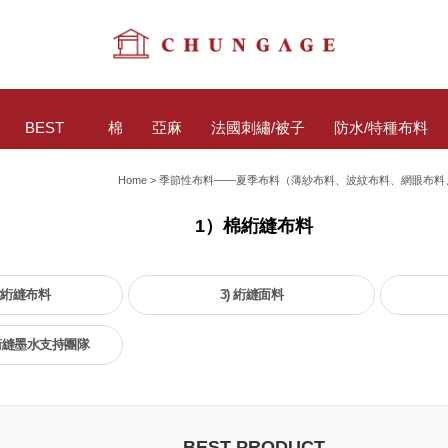
BEST
棉
亞麻
法國刺繡/被子
防水/特種布料
Home
>
季節性布料——夏季布料（薄紗布料、波紋布料、網眼布料
1）棉絎縫布料
紡絎縫布料
3) 絎縫面料
/絎縫墨水支持團隊
BEST PRODUCT