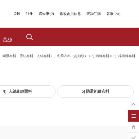
(
0
)
登錄
註冊
購物車
修改會員信息
查詢訂購
客服中心
蕾絲
、網眼布料、雪紡布料、人絲布料）、冬季布料（超細紗）
>
3) 絎縫布料
>
1）棉絎縫布料
4）人絲絎縫面料
5) 防滑絎縫布料