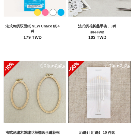
法式刺绣双面纸 NEW Chaco 纸 4
法式绣花折叠手镜，3种
种
184 TWD
179 TWD
103 TWD
法式刺繡木製繡花框橢圓形繡花框
絎縫針 絎縫針 10 件套