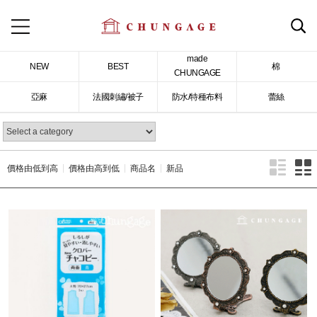
made
NEW
BEST
棉
CHUNGAGE
亞麻
法國刺繡/被子
防水/特種布料
蕾絲
價格由低到高
價格由高到低
商品名
新品