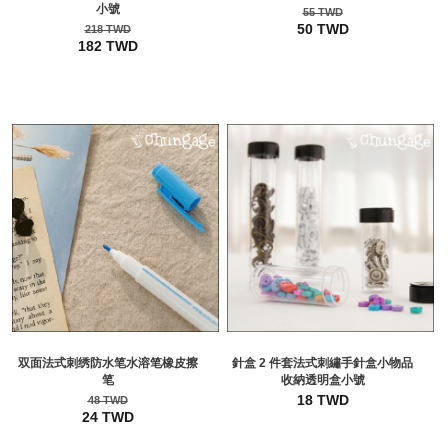
小號
55 TWD
50 TWD
218 TWD
182 TWD
双面法式刺绣防水笔水溶笔橡皮擦
針盒 2 件套法式刺繡手針盒小物品
笔
收納透明盒小號
18 TWD
48 TWD
24 TWD