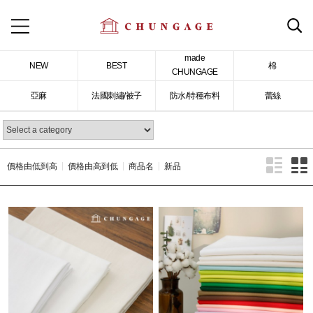
made
NEW
BEST
棉
CHUNGAGE
亞麻
法國刺繡/被子
防水/特種布料
蕾絲
價格由低到高
價格由高到低
商品名
新品