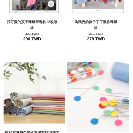
我可愛的孩子韓服宋春枝12改版
為我們的孩子手工製作韓服
磷
磷
322 TWD
310 TWD
290 TWD
279 TWD
綿20支漸變色平紋布繡布料18種半