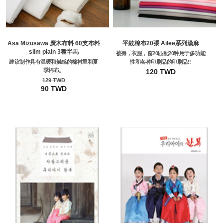
Asa Mizusawa 廣木布料 60支布料
平紋棉布20張 Ailee系列漢麻
slim plain 3種半馬
被褥，衣服，窗20匹配20种用于多功能
建议制作具有温暖和触感的棉衬里和夏
性和各种印刷品的印刷品!!
季棉布。
120 TWD
129 TWD
90 TWD