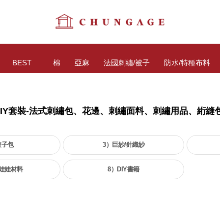
BEST
棉
亞麻
法國刺繡/被子
防水/特種布料
DIY套裝-法式刺繡包、花邊、刺繡面料、刺繡用品、絎縫包
被子包
3）巨紗/針織紗
娃娃材料
8）DIY書籍