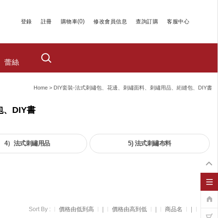
(
0
)
登錄
註冊
購物車
修改會員信息
查詢訂購
客服中心
蕾絲
Home
>
DIY套裝-法式刺繡包、花邊、刺繡面料、刺繡用品、絎縫包、DIY書
、DIY書
4）法式刺繡用品
5) 法式刺繡布料
Sort By :
價格由低到高
|
價格由高到低
|
商品名
|
新品