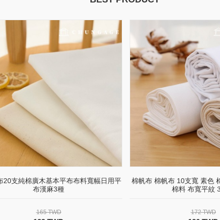
布20支純棉廣木基本平布布料寬幅日用平
棉帆布 棉帆布 10支寬 素色 
布漢麻3種
棉料 布寬平紋 
165 TWD
172 TWD