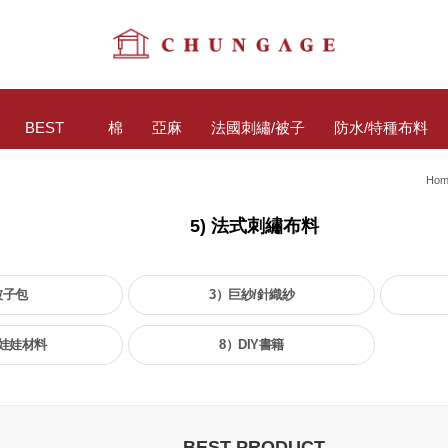
BEST
棉
亞麻
法國刺繡/被子
防水/特種布料
Hom
5) 法式刺繡布料
被子包
3）巨紗/針織紗
娃娃材料
8）DIY書籍
BEST PRODUCT