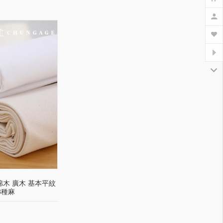
棉木 廣木 基本平紋
3種麻