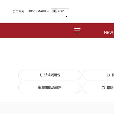
公司簡介
BOOKMARK +
KOR
NEW
1）法式刺繡包
2）
6) 花邊用品/輔料
7）鐵砧