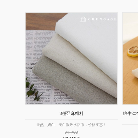
3種亞麻麵料
綿牛津
天然、奶白、美白眼热水浴巾，价格实惠！
94 TWD