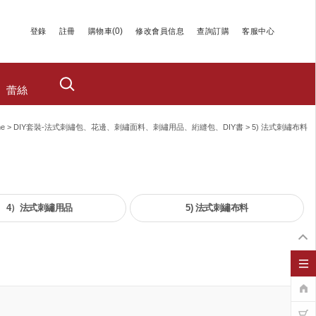
(
0
)
登錄
註冊
購物車
修改會員信息
查詢訂購
客服中心
蕾絲
e
>
DIY套裝-法式刺繡包、花邊、刺繡面料、刺繡用品、絎縫包、DIY書
>
5) 法式刺繡布料
4）法式刺繡用品
5) 法式刺繡布料