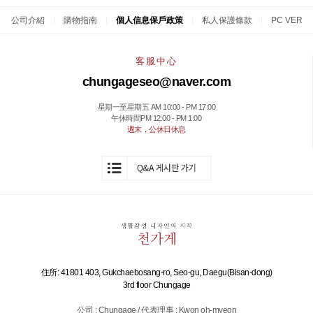
公司介紹
|
購物指南
|
個人信息保戶政策
|
私人保護條款
|
PC VER
客服中心
chungageseo@naver.com
星期一至星期五 AM 10:00 - PM 17:00
午休時間PM 12:00 - PM 1:00
週末，公休日休息
住所: 41801 403, Gukchaebosang-ro, Seo-gu, Daegu(Bisan-dong)
3rd floor Chungage
公司 : Chungage / 代表理事 : Kwon oh-myeon