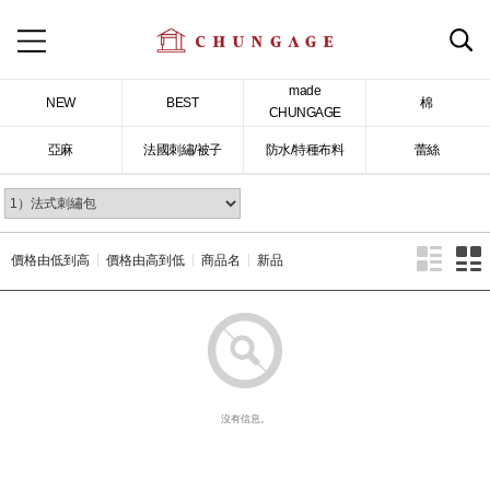
made
NEW
BEST
棉
CHUNGAGE
亞麻
法國刺繡/被子
防水/特種布料
蕾絲
價格由低到高
價格由高到低
商品名
新品
沒有信息。