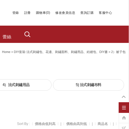
(
0
)
登錄
註冊
購物車
修改會員信息
查詢訂購
客服中心
蕾絲
Home
>
DIY套裝-法式刺繡包、花邊、刺繡面料、刺繡用品、絎縫包、DIY書
>
2）被子包
4）法式刺繡用品
5) 法式刺繡布料
Sort By :
價格由低到高
|
價格由高到低
|
商品名
|
新品