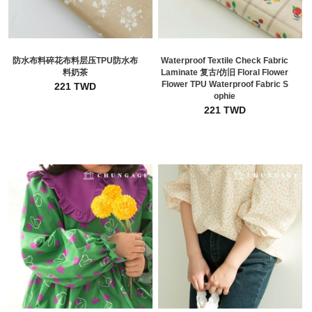
防水布料碎花布料层压TPU防水布
Waterproof Textile Check Fabric
料奶茶
Laminate 复古/仿旧 Floral Flower
Flower TPU Waterproof Fabric S
221 TWD
ophie
221 TWD