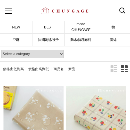
made
NEW
BEST
棉
CHUNGAGE
亞麻
法國刺繡/被子
防水/特種布料
蕾絲
價格由低到高
價格由高到低
商品名
新品