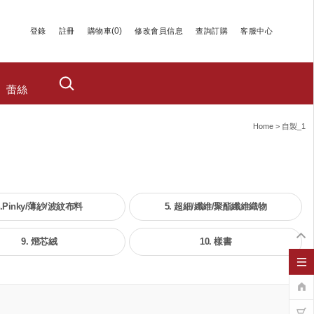
(
0
)
登錄
註冊
購物車
修改會員信息
查詢訂購
客服中心
蕾絲
Home
>
自製_1
4.Pinky/薄紗/波紋布料
5. 超細/纖維/聚酯纖維織物
9. 燈芯絨
10. 樣書