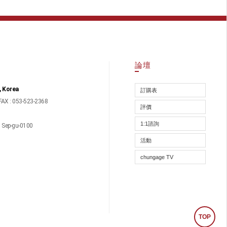
論壇
, Korea
訂購表
FAX : 053-523-2368
評價
1:1諮詢
ep-gu-0100
活動
chungage TV
TOP