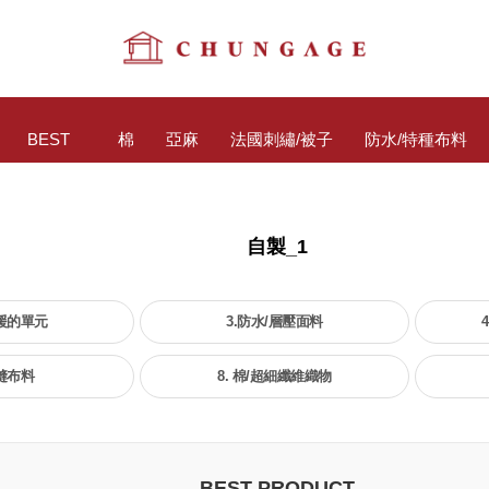
BEST
棉
亞麻
法國刺繡/被子
防水/特種布料
自製_1
支援的單元
3.防水/層壓面料
絎縫布料
8. 棉/超細纖維織物
BEST PRODUCT