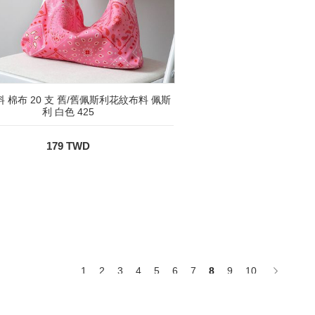
料 棉布 20 支 舊/舊佩斯利花紋布料 佩斯
利 白色 425
179 TWD
1
2
3
4
5
6
7
8
9
10