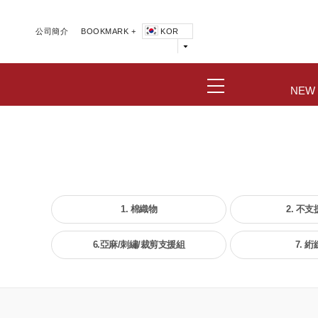
公司簡介
BOOKMARK +
KOR
NEW
1. 棉織物
2. 不
6.亞麻/刺繡/裁剪支援組
7. 