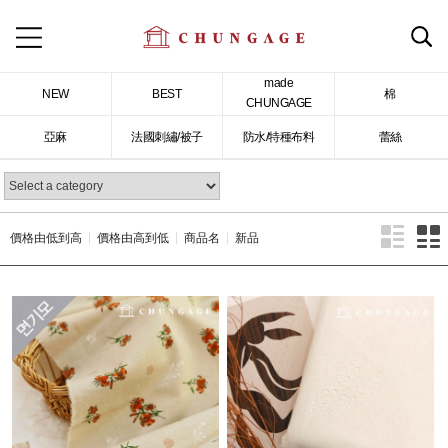
made
NEW
BEST
棉
CHUNGAGE
亞麻
法國刺繡/被子
防水/特種布料
蕾絲
價格由低到高
價格由高到低
商品名
新品