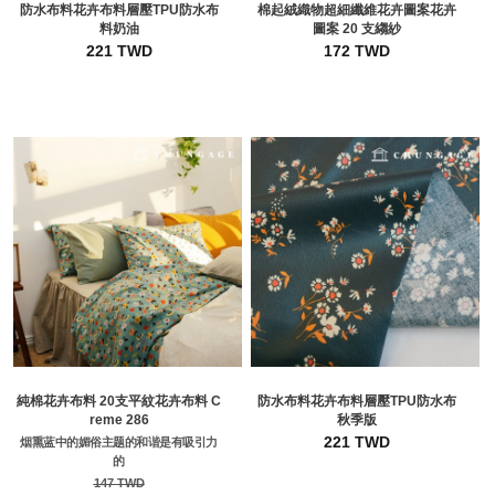
防水布料花卉布料層壓TPU防水布
棉起絨織物超細纖維花卉圖案花卉
料奶油
圖案 20 支縐紗
221 TWD
172 TWD
純棉花卉布料 20支平紋花卉布料 C
防水布料花卉布料層壓TPU防水布
reme 286
秋季版
221 TWD
烟熏蓝中的媚俗主题的和谐是有吸引力
的
147 TWD