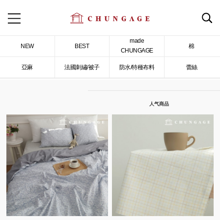
made
NEW
BEST
棉
CHUNGAGE
亞麻
法國刺繡/被子
防水/特種布料
蕾絲
人气商品