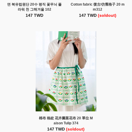
면 북유럽원단 20수 평직 꽃무늬 플
Cotton fabric 復古/仿舊格子 20 m
라워 천 그해겨울 102
m312
147 TWD
147 TWD
(soldout)
棉布 格紋 花卉圖案花布 20 單位 M
aison Tulip 374
147 TWD
(soldout)