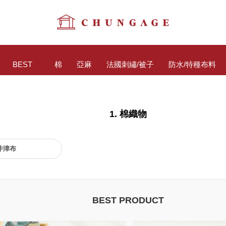
BEST
棉
亞麻
法國刺繡/被子
防水/特種布料
1. 棉織物
棉牛津布
BEST PRODUCT