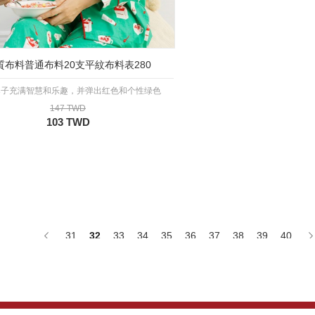
質布料普通布料20支平紋布料表280
桌子充满智慧和乐趣，并弹出红色和个性绿色
147 TWD
103 TWD
31
32
33
34
35
36
37
38
39
40