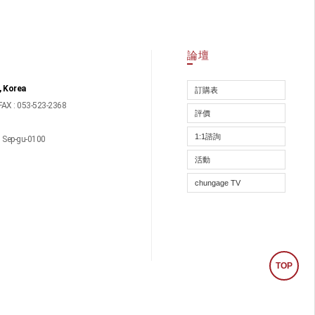
論壇
, Korea
訂購表
FAX : 053-523-2368
評價
1:1諮詢
ep-gu-0100
活動
chungage TV
TOP