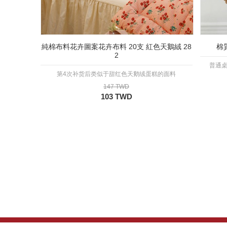
純棉布料花卉圖案花卉布料 20支 紅色天鵝絨 28
棉
2
普通
第4次补货后类似于甜红色天鹅绒蛋糕的面料
147 TWD
103 TWD