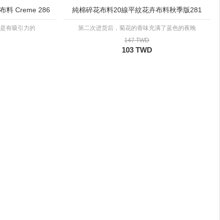
 Creme 286
純棉碎花布料20線平紋花卉布料秋季版281
是有吸引力的
第二次进货后，菊花的香味充满了蓝色的夜晚
147 TWD
103 TWD