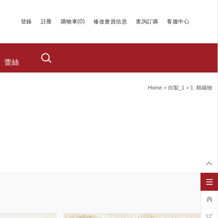
(
0
)
登錄
註冊
購物車
修改會員信息
查詢訂購
客服中心
蕾絲
Home
>
自製_1
>
1. 棉織物