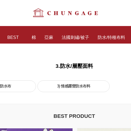
BEST
棉
亞麻
法國刺繡/被子
防水/特種布料
3.防水/層壓面料
壓防水布
3) 情感露營防水布料
BEST PRODUCT