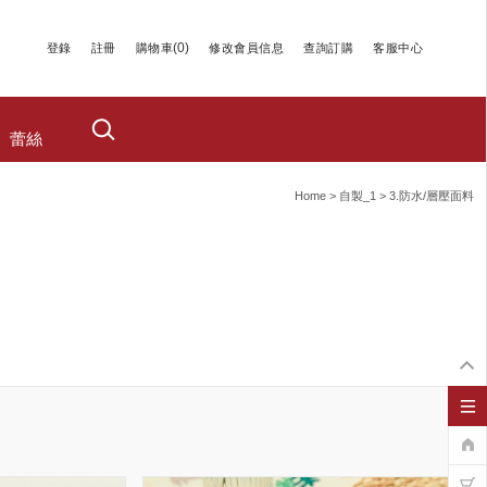
(
0
)
登錄
註冊
購物車
修改會員信息
查詢訂購
客服中心
蕾絲
Home
>
自製_1
>
3.防水/層壓面料