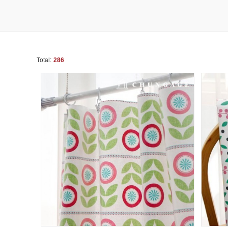
Total:
286