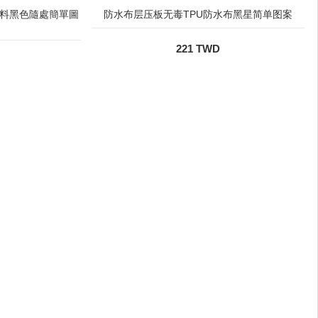
布料黑色隨處簡單圖
防水布层压板无毒TPU防水布黑星简单图案
221 TWD