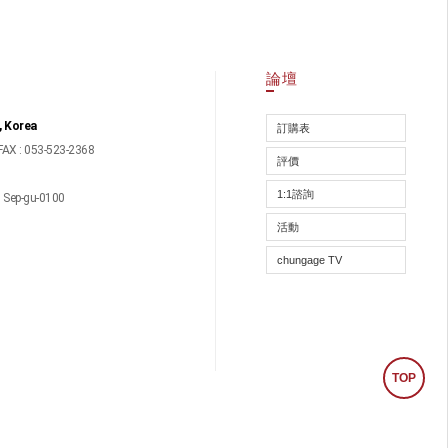
論壇
, Korea
訂購表
FAX : 053-523-2368
評價
1:1諮詢
ep-gu-0100
活動
chungage TV
TOP