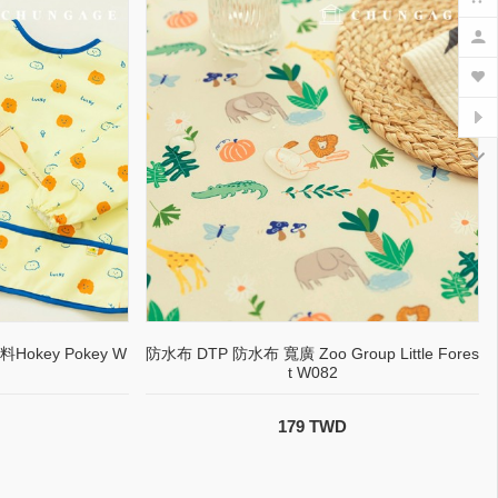
key Pokey W
防水布 DTP 防水布 寬廣 Zoo Group Little Fores
t W082
179 TWD