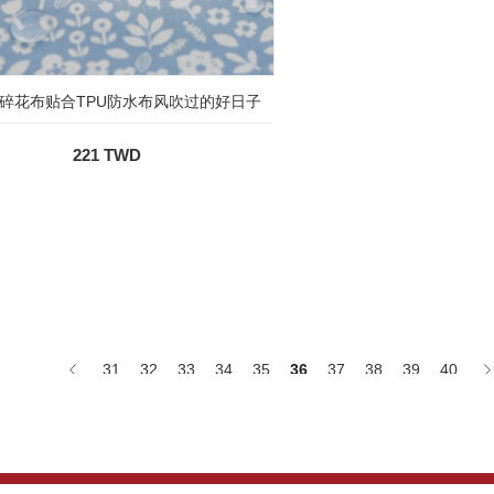
碎花布贴合TPU防水布风吹过的好日子
221 TWD
31
32
33
34
35
36
37
38
39
40