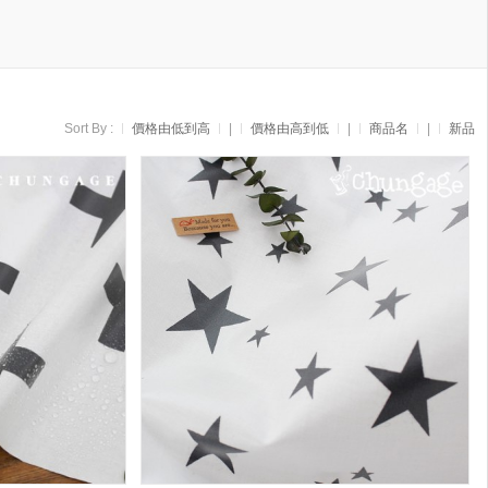
Sort By :
價格由低到高
|
價格由高到低
|
商品名
|
新品