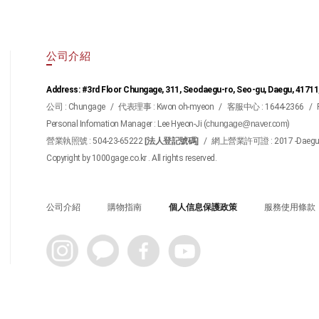
公司介紹
Address: #3rd Floor Chungage, 311, Seodaegu-ro, Seo-gu, Daegu, 41711
公司 : Chungage
/
代表理事 : Kwon oh-myeon
/
客服中心 : 1644-2366
/
Personal Infomation Manager : Lee Hyeon-Ji (
chungage@naver.com
)
營業執照號 : 504-23-65222
[法人登記號碼]
/
網上營業許可證 : 2017 -Daegu S
Copyright by 1000gage.co.kr . All rights reserved.
公司介紹
購物指南
個人信息保護政策
服務使用條款