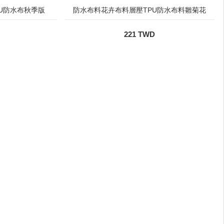
U防水布秋季版
防水布料花卉布料層壓TPU防水布料雛菊花
221 TWD