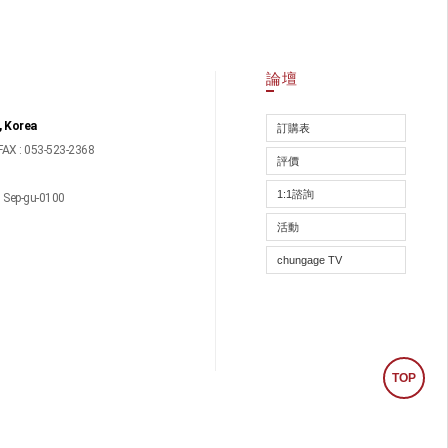
論壇
, Korea
訂購表
FAX : 053-523-2368
評價
1:1諮詢
ep-gu-0100
活動
chungage TV
TOP