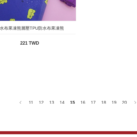
水布果凍熊層壓TPU防水布果凍熊
221 TWD
11
12
13
14
15
16
17
18
19
20