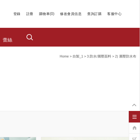
(
0
)
登錄
註冊
購物車
修改會員信息
查詢訂購
客服中心
蕾絲
Home
>
自製_1
>
3.防水/層壓面料
>
2) 層壓防水布