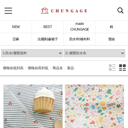
made
NEW
BEST
棉
CHUNGAGE
亞麻
法國刺繡/被子
防水/特種布料
蕾絲
價格由低到高
價格由高到低
商品名
新品