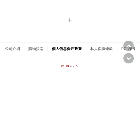
公司介紹
|
購物指南
|
個人信息保戶政策
|
私人保護條款
|
PC VER
客服中心
chungageseo@naver.com
星期一至星期五 AM 10:00 - PM 17:00
午休時間PM 12:00 - PM 1:00
週末，公休日休息