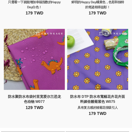
只需看一下就能增加幸福指数的Happy
鲜明的Happy Day橘黄色，色彩和独特
Day白色！
的笔迹相得益彰！
179 TWD
179 TWD
防水聚防水布袋衬里宽爱尔兰恐龙
防水布 DTP 防水布寬幅花卉花卉面
色动物 W077
料媚俗雛菊紫色 W075
129 TWD
具有复古感的雏菊花很吸引人
179 TWD