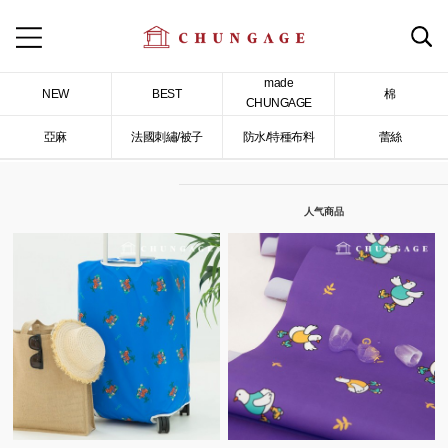
made
NEW
BEST
棉
CHUNGAGE
亞麻
法國刺繡/被子
防水/特種布料
蕾絲
人气商品