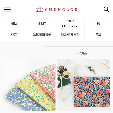
made
NEW
BEST
棉
CHUNGAGE
亞麻
法國刺繡/被子
防水/特種布料
蕾絲
人气商品