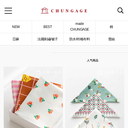
made
NEW
BEST
棉
CHUNGAGE
亞麻
法國刺繡/被子
防水/特種布料
蕾絲
人气商品