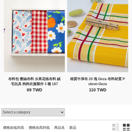
布料包 蕾絲布料 水果花格布料 絨
棉質牛津布 20 塊 Geza 布料材質 P
毛玩具 狗狗衣服製作 3 種 187
ulson Geza
69 TWD
110 TWD
價格由低到高
價格由高到低
商品名
新品