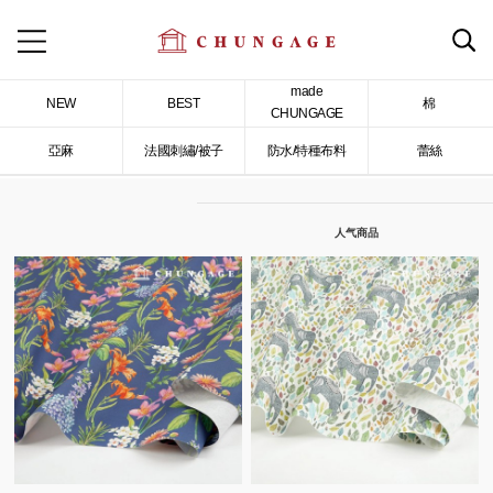
made
NEW
BEST
棉
CHUNGAGE
亞麻
法國刺繡/被子
防水/特種布料
蕾絲
人气商品