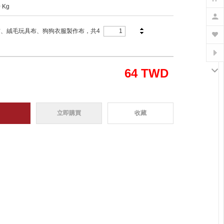
0 Kg
、絨毛玩具布、狗狗衣服製作布，共4
64
TWD
立即購買
收藏