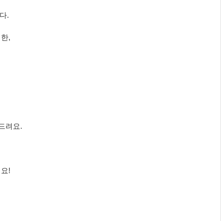
다.
한,
드려요.
요!