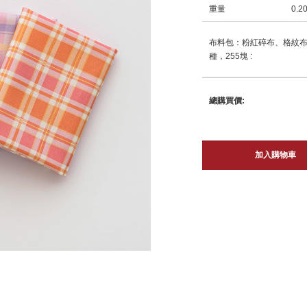
重量
0.2
布料包：粉紅碎布、格紋布
種，255塊 :
總購買價:
加入購物車