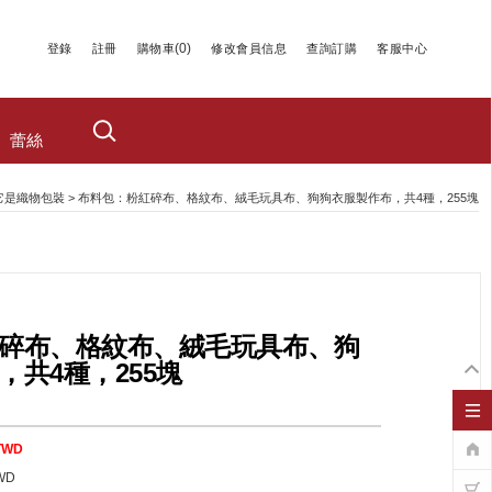
(
0
)
登錄
註冊
購物車
修改會員信息
查詢訂購
客服中心
蕾絲
它是織物包裝
> 布料包：粉紅碎布、格紋布、絨毛玩具布、狗狗衣服製作布，共4種，255塊
碎布、格紋布、絨毛玩具布、狗
，共4種，255塊
TWD
WD