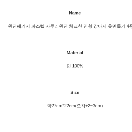
Name
원단패키지 파스텔 자투리원단 체크천 인형 강아지 옷만들기 4종 
Material
면 100%
Size
약27cm*22cm(오차±2~3cm)