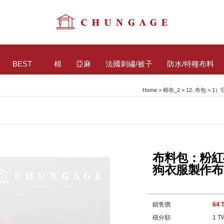
BEST
棉
亞麻
法國刺繡/被子
防水/特種布料
Home
>
棉布_2
>
12. 布包
>
1）
布料包：粉紅
狗衣服製作布
銷售價
64 
積分額
1 T