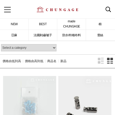
made
NEW
BEST
棉
CHUNGAGE
亞麻
法國刺繡/被子
防水/特種布料
蕾絲
價格由低到高
價格由高到低
商品名
新品