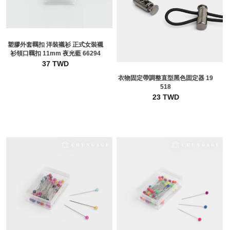
塑膠外套羈扣 洋裝襯衫 正式女裝襯
衫領口羈扣 11mm 夜光藍 66294
37 TWD
衣物固定帶調整直型黑色固定器 19
518
23 TWD