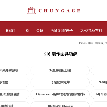
BEST
棉
亞麻
法國刺繡/被子
防水/特種布料
Home
>
輔料 - 縫紉線, 
20) 製作面具項鍊
尺/大頭針/黏膠芯
3) 壓腳/縫紉設備
見/恐懼
8) 包配件/織帶
9) 
金/布貼/姓名貼
13) macrame編織/管道/窗簾輔助材料
14) 
紙/圖案設計
18) 聖誕節 (X-mas)