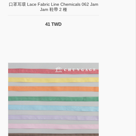
口罩耳環 Lace Fabric Line Chemicals 062 Jam
Jam 鞋帶 2 種
41 TWD