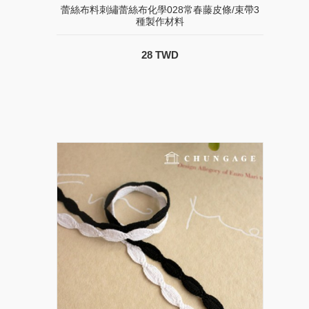
蕾絲布料刺繡蕾絲布化學028常春藤皮條/束帶3
種製作材料
28 TWD