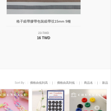
格子緞帶膠帶包裝緞帶弦15mm 9種
23 TWD
16 TWD
Sort By :
價格由低到高
|
價格由高到低
|
商品名
|
新品