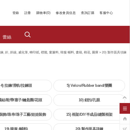
(
0
)
登錄
註冊
購物車
修改會員信息
查詢訂購
客服中心
蕾絲
拉鍊, 針, 斜線, 威化筆, 轉印紙, 標籤, 窗簾料, 韓服 輔料, 書籍, 棉花, 圖庫
>
20) 製作面具項鍊
4) 拉鍊/滑軌/拉鍊頭
5) Velcro/Rubber band/樂團
蝴蝶結/鞋帶/塞子/鑰匙圈/花頭
10) 鈕扣/孔眼
吊飾裝飾/珠串/珠子工藝/娃娃裝飾
15) 框架/DIY半成品/縫製框架
19) 韓服 (輔料)
20) 製作面具項鍊