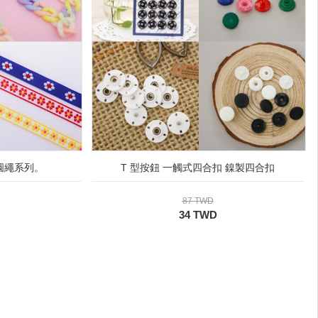
圓繩系列。
T 型按鈕 一觸式四合扣 鎳製四合扣
87 TWD
34 TWD