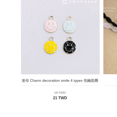
迷你 Charm decoration smile 4 types 包鑰匙圈
28 TWD
21 TWD