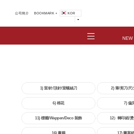
公司簡介
BOOKMARK +
KOR
NEW
1) 室/針/頂針/室螺絲刀
2) 筆/剪刀/
6) 棉花
7) 偏
11) 標籤/Wappen/Deco 裝飾
12）轉印紙/燙
16) 書籍
17) 圖案