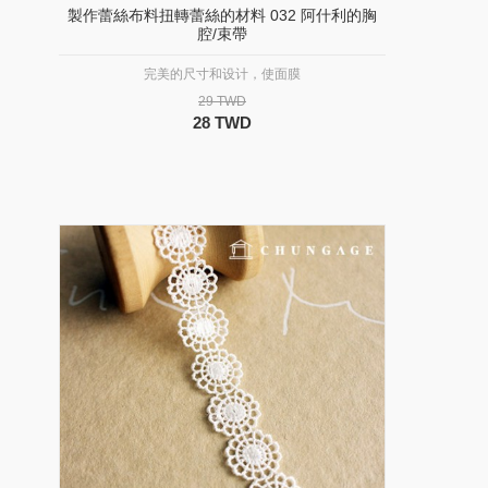
製作蕾絲布料扭轉蕾絲的材料 032 阿什利的胸
腔/束帶
完美的尺寸和设计，使面膜
29 TWD
28 TWD