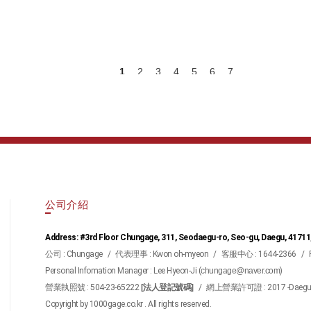
1
2
3
4
5
6
7
公司介紹
Address: #3rd Floor Chungage, 311, Seodaegu-ro, Seo-gu, Daegu, 41711
公司 : Chungage
/
代表理事 : Kwon oh-myeon
/
客服中心 : 1644-2366
/
Personal Infomation Manager : Lee Hyeon-Ji (
chungage@naver.com
)
營業執照號 : 504-23-65222
[法人登記號碼]
/
網上營業許可證 : 2017 -Daegu S
Copyright by 1000gage.co.kr . All rights reserved.