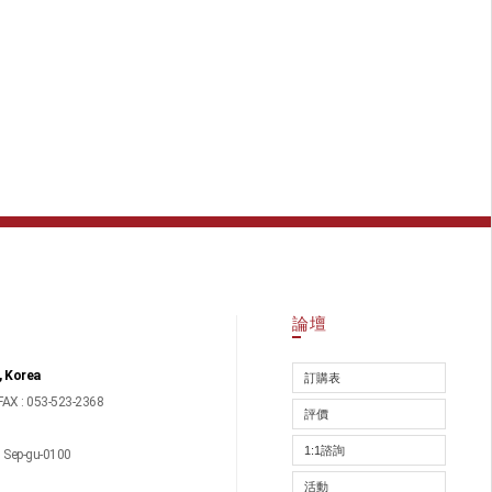
論壇
, Korea
訂購表
FAX : 053-523-2368
評價
1:1諮詢
ep-gu-0100
活動