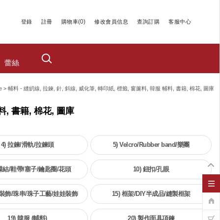
(
0
)
登錄
註冊
購物車
修改會員信息
查詢訂購
客服中心
蕾絲
e
>
輔料 - 縫紉線, 拉鍊, 針, 斜線, 威化筆, 轉印紙, 標籤, 窗簾料, 韓服 輔料, 書籍, 棉花, 圖庫
料, 書籍, 棉花, 圖庫
4) 拉鍊/滑軌/拉鍊頭
5) Velcro/Rubber band/樂團
蝴蝶結/鞋帶/塞子/鑰匙圈/花頭
10) 鈕扣/孔眼
吊飾裝飾/珠串/珠子工藝/娃娃裝飾
15) 框架/DIY半成品/縫製框架
19) 韓服 (輔料)
20) 製作面具項鍊