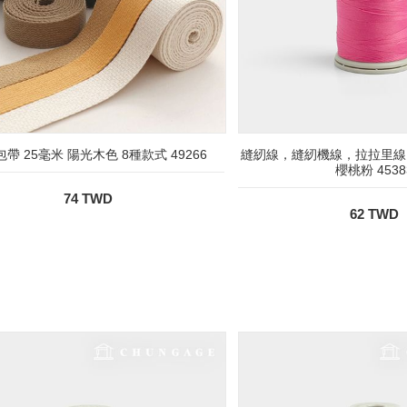
帶 25毫米 陽光木色 8種款式 49266
縫紉線，縫紉機線，拉拉里線
櫻桃粉 4538
74 TWD
62 TWD