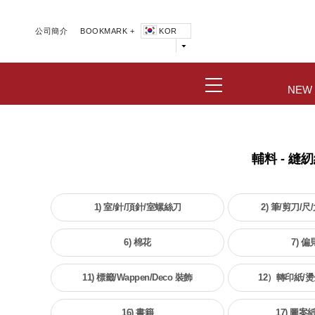
公司簡介
BOOKMARK +
KOR
NEW
輔料 - 縫紉
1) 室/針/頂針/室螺絲刀
2) 筆/剪刀/
6) 棉花
7) 偏
11) 標籤/Wappen/Deco 裝飾
12）轉印紙/燙
16) 書籍
17) 圖案