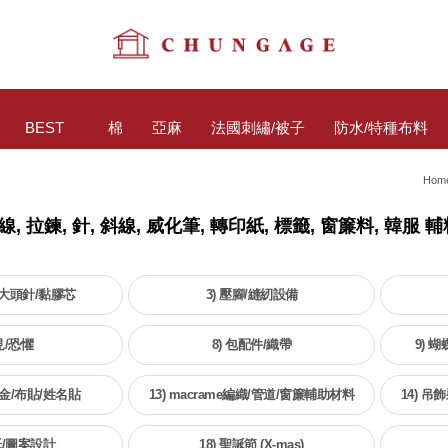
BEST
棉
亞麻
法國刺繡/被子
防水/特種布料
Hom
線, 拉鍊, 針, 斜線, 威化筆, 轉印紙, 標籤, 窗簾料, 韓服 輔
尺/大頭針/黏膠芯
3) 壓腳/縫紉設備
見/恐懼
8) 包配件/織帶
9) 
金/布貼/姓名貼
13) macrame編織/管道/窗簾輔助材料
14) 
紙/圖案設計
18) 聖誕節 (X-mas)