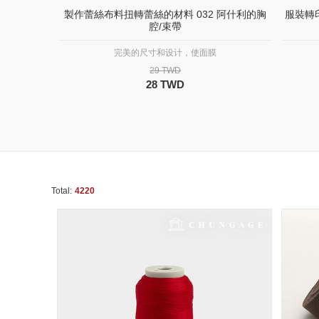
製作蕾絲布料扭轉蕾絲的材料 032 阿什利的胸
服裝轉
腔/束帶
完美的尺寸和设计，使面膜
29 TWD
28 TWD
Total:
4220