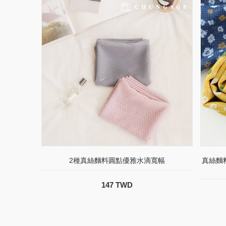
2種真絲麵料圓點優雅水滴寬幅
真絲麵料
147 TWD