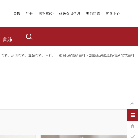
(
0
)
登錄
註冊
購物車
修改會員信息
查詢訂購
客服中心
蕾絲
ri布料、緞面布料、真絲布料、里料、
>
6) 紗/絲/雪紡布料
>
2]蕾絲/網眼織物/雪紡印花布料