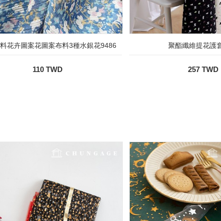
料花卉圖案花圖案布料3種水銀花9486
聚酯纖維提花護套 
110 TWD
257 TWD