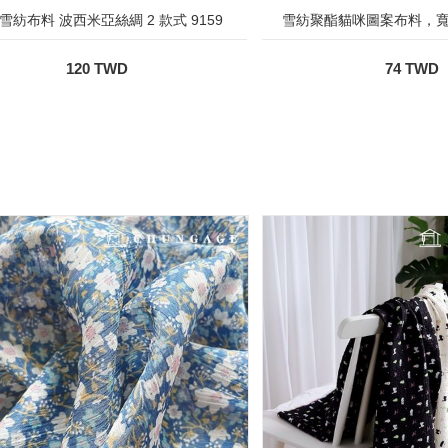
雪紡布料 波西米亞絲綢 2 款式 9159
雪紡聚酯貓咪圖案布料，寬
120 TWD
74 TWD