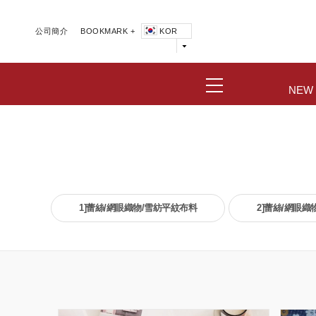
公司簡介
BOOKMARK +
KOR
NEW
1]蕾絲/網眼織物/雪紡平紋布料
2]蕾絲/網眼織