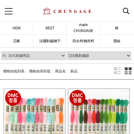
made
NEW
BEST
棉
CHUNGAGE
亞麻
法國刺繡/被子
防水/特種布料
蕾絲
價格由低到高
價格由高到低
商品名
新品