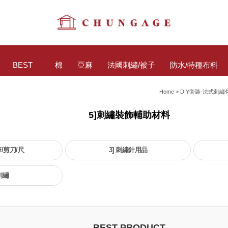
BEST
棉
亞麻
法國刺繡/被子
防水/特種布料
Home
>
DIY套裝-法式刺
5]刺繡裝飾輔助材料
筆/剪刀/尺
3] 刺繡針用品
刺繡
BEST PRODUCT