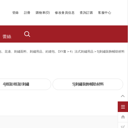
(
0
)
登錄
註冊
購物車
修改會員信息
查詢訂購
客服中心
蕾絲
繡包、花邊、刺繡面料、刺繡用品、絎縫包、DIY書
>
4）法式刺繡用品
>
5]刺繡裝飾輔助材料
4]框架/框架/刺繡
5]刺繡裝飾輔助材料