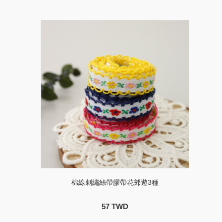
棉線刺繡絲帶膠帶花郊遊3種
57 TWD