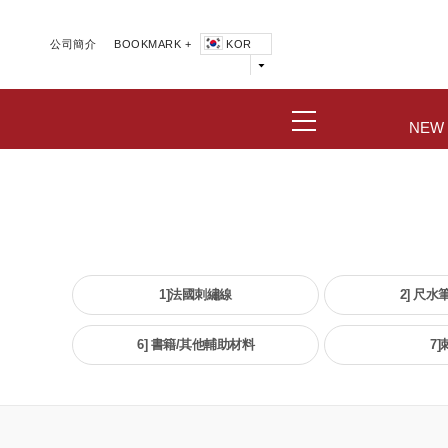
公司簡介
BOOKMARK +
KOR
NEW
1]法國刺繡線
2] 尺水
6] 書籍/其他輔助材料
7]