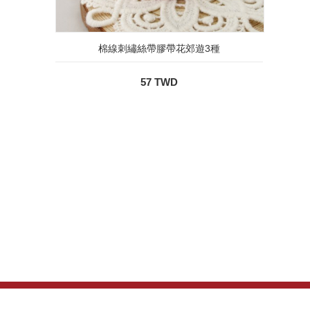
棉線刺繡絲帶膠帶花郊遊3種
57 TWD