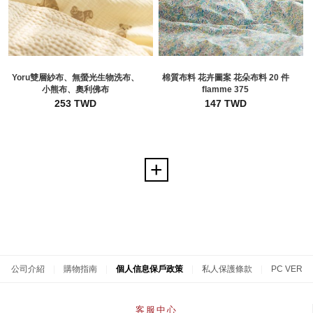
Yoru雙層紗布、無螢光生物洗布、
棉質布料 花卉圖案 花朵布料 20 件
小熊布、奧利佛布
flamme 375
253 TWD
147 TWD
公司介紹
|
購物指南
|
個人信息保戶政策
|
私人保護條款
|
PC VER
客服中心