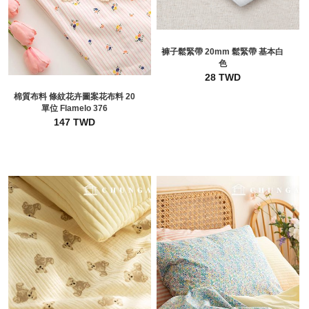
褲子鬆緊帶 20mm 鬆緊帶 基本白
色
28 TWD
棉質布料 條紋花卉圖案花布料 20
單位 Flamelo 376
147 TWD