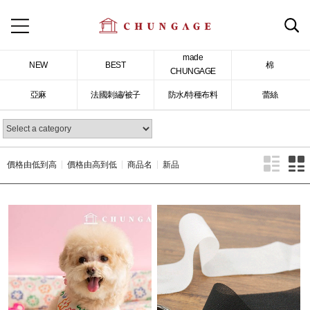
made
NEW
BEST
棉
CHUNGAGE
亞麻
法國刺繡/被子
防水/特種布料
蕾絲
價格由低到高
價格由高到低
商品名
新品