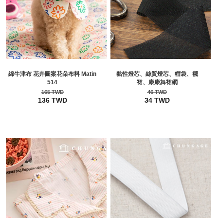
綿牛津布 花卉圖案花朵布料 Matin
黏性燈芯、絲質燈芯、帽袋、襯
514
裙、康康舞裙網
165 TWD
46 TWD
136 TWD
34 TWD