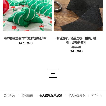
棉布條紋雪碧布20支加粗棉色382
黏性燈芯、絲質燈芯、帽袋、襯
裙、康康舞裙網
147 TWD
46 TWD
34 TWD
公司介紹
|
購物指南
|
個人信息保戶政策
|
私人保護條款
|
PC VER