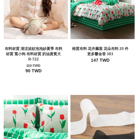
布料材質 清涼波紋泡泡紗夏季 布料
棉質布料 花卉圖案 花朵布料 20 件
材質 寬小狗 布料材質 奶油貴賓犬
更多鬱金香 383
R-722
147 TWD
110 TWD
90 TWD