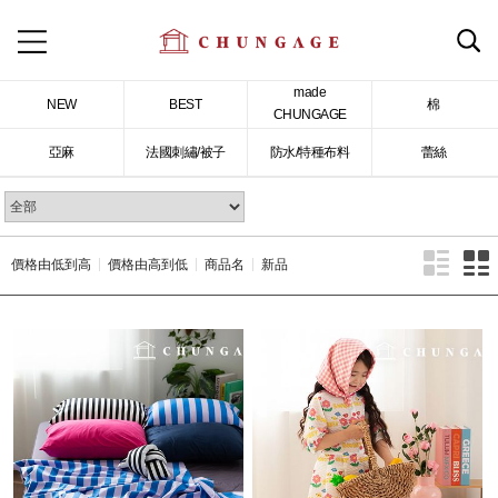
made
NEW
BEST
棉
CHUNGAGE
亞麻
法國刺繡/被子
防水/特種布料
蕾絲
價格由低到高
價格由高到低
商品名
新品