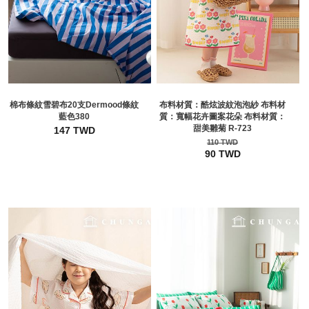
棉布條紋雪碧布20支Dermood條紋
布料材質：酷炫波紋泡泡紗 布料材
藍色380
質：寬幅花卉圖案花朵 布料材質：
甜美雛菊 R-723
147 TWD
110 TWD
90 TWD