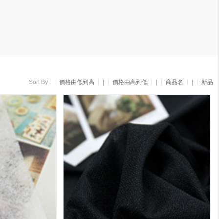
Sort By :
價格由低到高
|
價格由高到低
|
商品名
|
新品