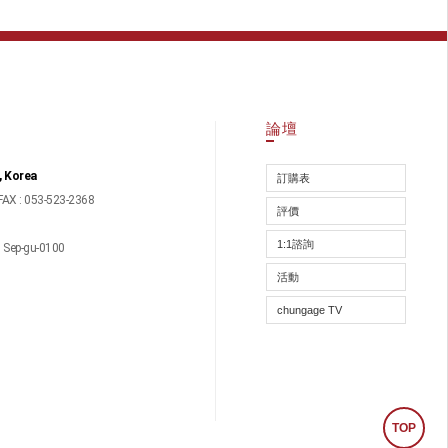
論壇
, Korea
訂購表
FAX : 053-523-2368
評價
1:1諮詢
ep-gu-0100
活動
chungage TV
TOP