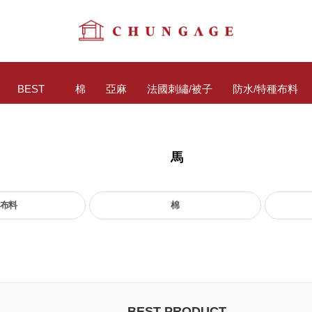
BEST
棉
亞麻
法國刺繡/被子
防水/特種布料
馬
布料
棉
BEST PRODUCT