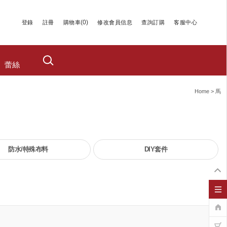
(
0
)
登錄
註冊
購物車
修改會員信息
查詢訂購
客服中心
蕾絲
Home
>
馬
防水/特殊布料
DIY套件