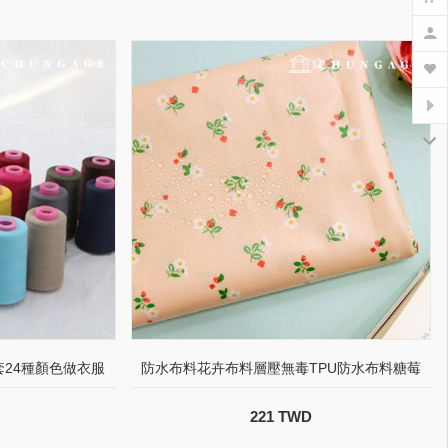
套24種顏色做衣服
防水布料花卉布料層壓無毒TPU防水布料糖莓
221 TWD